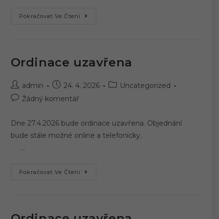
Ordinace
Pokračovat Ve Čtení
Uzavřena
Ordinace uzavřena
Autor
Příspěvek
Rubriky
admin
24. 4. 2026
Uncategorized
příspěvku
byl
příspěvku
Komentáře
Žádný komentář
publikován
k
příspěvku
Dne 27.4.2026 bude ordinace uzavřena. Objednání
bude stále možné online a telefonicky.
…
Ordinace
Pokračovat Ve Čtení
Uzavřena
Ordinace uzavřena