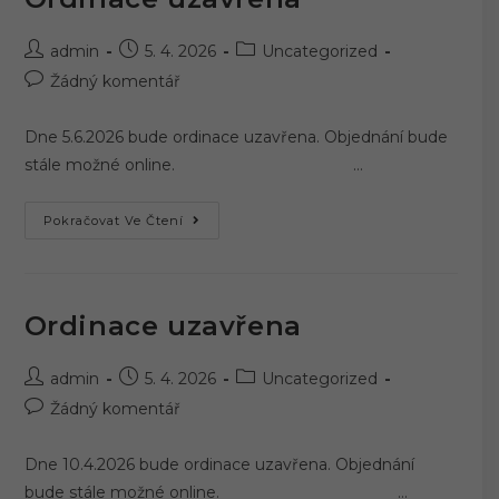
Autor
Příspěvek
Rubriky
admin
5. 4. 2026
Uncategorized
příspěvku
byl
příspěvku
Komentáře
Žádný komentář
publikován
k
příspěvku
Dne 5.6.2026 bude ordinace uzavřena. Objednání bude
stále možné online. …
Ordinace
Pokračovat Ve Čtení
Uzavřena
Ordinace uzavřena
Autor
Příspěvek
Rubriky
admin
5. 4. 2026
Uncategorized
příspěvku
byl
příspěvku
Komentáře
Žádný komentář
publikován
k
příspěvku
Dne 10.4.2026 bude ordinace uzavřena. Objednání
bude stále možné online. …