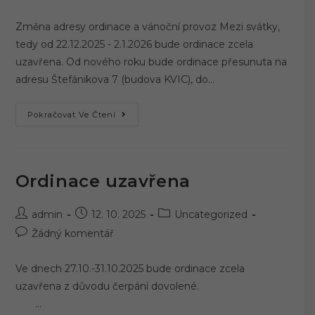
publikován
k
příspěvku
Změna adresy ordinace a vánoční provoz Mezi svátky,
tedy od 22.12.2025 - 2.1.2026 bude ordinace zcela
uzavřena. Od nového roku bude ordinace přesunuta na
adresu Štefánikova 7 (budova KVIC), do…
Změna
Pokračovat Ve Čtení
Adresy
Ordinace
A
Vánoční
Provoz
Ordinace uzavřena
Autor
Příspěvek
Rubriky
admin
12. 10. 2025
Uncategorized
příspěvku
byl
příspěvku
Komentáře
Žádný komentář
publikován
k
příspěvku
Ve dnech 27.10.-31.10.2025 bude ordinace zcela
uzavřena z důvodu čerpání dovolené.
…