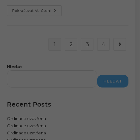
Ordinace
Pokračovat Ve Čtení
Uzavřena
1
2
3
4
Jít na dal
Hledat
HLEDAT
Recent Posts
Ordinace uzavřena
Ordinace uzavřena
Ordinace uzavřena