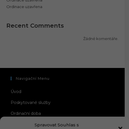
Ordinace uzavřena
Ordinace uzavřena
Recent Comments
Žádné komentáře.
Navigační Menu
Úvod
Poskytované služby
Ordinační doba
O mně
Spravovat Souhlas s