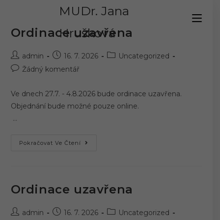
Přejít
MUDr. Jana
k
obsahu
Ordinace uzavřena
Hrušková
Autor
Příspěvek
Rubriky
admin
16. 7. 2026
Uncategorized
příspěvku
byl
příspěvku
Komentáře
Žádný komentář
publikován
k
příspěvku
Ve dnech 27.7. - 4.8.2026 bude ordinace uzavřena.
Objednání bude možné pouze online.
…
Ordinace
Pokračovat Ve Čtení
Uzavřena
Ordinace uzavřena
Autor
Příspěvek
Rubriky
admin
16. 7. 2026
Uncategorized