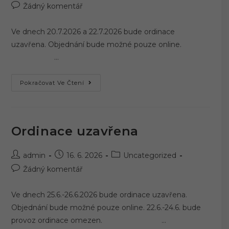
příspěvku
byl
příspěvku
Komentáře
Žádný komentář
publikován
k
příspěvku
Ve dnech 20.7.2026 a 22.7.2026 bude ordinace
uzavřena. Objednání bude možné pouze online.
…
Ordinace
Pokračovat Ve Čtení
Uzavřena
Ordinace uzavřena
Autor
Příspěvek
Rubriky
admin
16. 6. 2026
Uncategorized
příspěvku
byl
příspěvku
Komentáře
Žádný komentář
publikován
k
příspěvku
Ve dnech 25.6.-26.6.2026 bude ordinace uzavřena.
Objednání bude možné pouze online. 22.6.-24.6. bude
provoz ordinace omezen. …