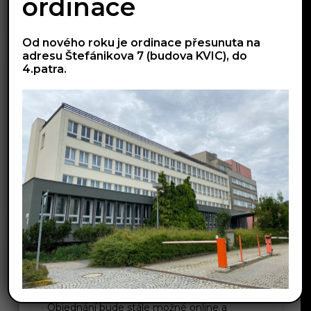
ordinace
Od nového roku je ordinace přesunuta na
adresu Štefánikova 7 (budova KVIC), do
4.patra.
Ordinace uzavřena
16. 6. 2026
Ve dnech 25.6.-26.6.2026 bude ordinace
uzavřena. Objednání bude možné pouze
online. 22.6.-24.6. bude provoz ordinace
omezen.
Číst dále »
Ordinace uzavřena
24. 4. 2026
Dne 27.4.2026 bude ordinace uzavřena.
Objednání bude stále možné online a