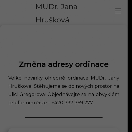
MUDr. Jana
Hrušková
Velké novinky ohledně ordinace MUDr. Jany Hruškové. Stěhujeme se do
nových prostor na ulici Gregorova! Objednávejte se na obvyklém
telefonním čísle +420 737 769 277
.
Změna adresy ordinace
Velké novinky ohledně ordinace MUDr. Jany
Hruškové. Stěhujeme se do nových prostor na
ulici Gregorova! Objednávejte se na obvyklém
telefonním čísle – +420 737 769 277
.