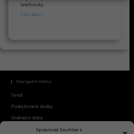
telefonicky.
Číst dále »
Navigační Menu
Úvod
Poskytované služby
Ordinační doba
O mně
Spravovat Souhlas s